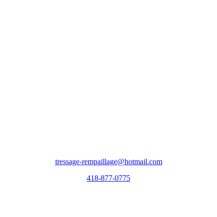
NOUS CONTACTER
Sur appel et par courriel
tressage-rempaillage@hotmail.com
418-877-0775
Votre nom